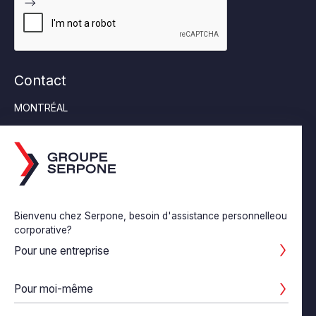
Contact
MONTRÉAL
Tél:
514-355-6553
6452 rue Jean Talon Est, Suite 230 Saint-Léonard (Québec)
H1S 1M8
SAINT-CONSTANT
Tél:
450-638-0682
Bienvenu chez Serpone, besoin d'assistance personnelleou
55 St-Pierre #204, Saint­-Constant, Quebec J5A 1B9
corporative?
LASALLE
Pour une entreprise
Tél:
514-363-6565
180-7655 boul. Newman Lasalle (Québec) H8N 1X7
Pour moi-même