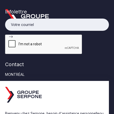
Infolettre
Contact
MONTRÉAL
Tél:
514-355-6553
6452 rue Jean Talon Est, Suite 230 Saint-Léonard (Québec)
H1S 1M8
SAINT-CONSTANT
Tél:
450-638-0682
Bienvenu chez Serpone, besoin d'assistance personnelleou