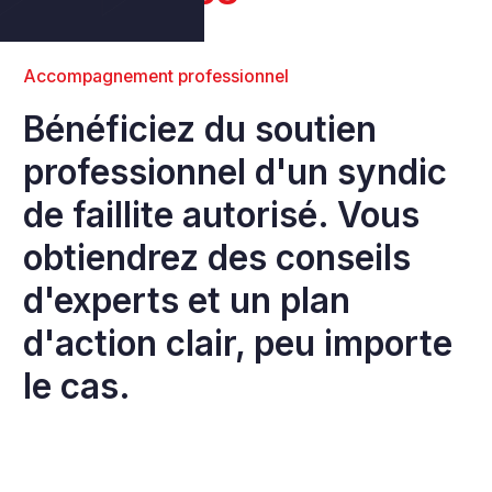
Accompagnement professionnel
Amélioration financière instantanée
Analyse approfondie de la situation financière
Analyse complète de la situation financière
Confidentialité et discrétion
Conseil d'experts en faillite
Bénéficiez du soutien
professionnel d'un syndic
de faillite autorisé. Vous
obtiendrez des conseils
d'experts et un plan
d'action clair, peu importe
le cas.