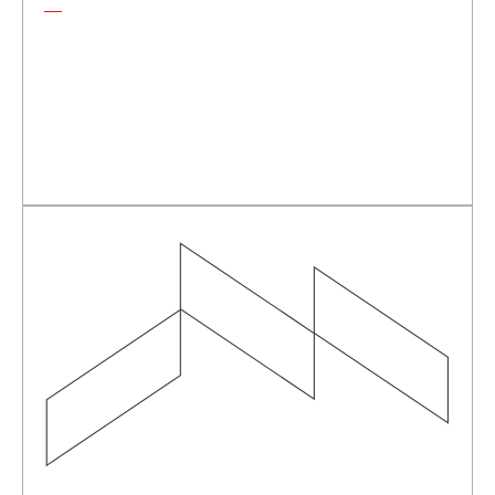
Une grande entreprise avec une dette importante
Pour négocier des modalités de remboursement
avantageuses avec leurs créanciers, incluant des
réductions de dette, des délais de paiement
prolongés et des intérêts réduits.