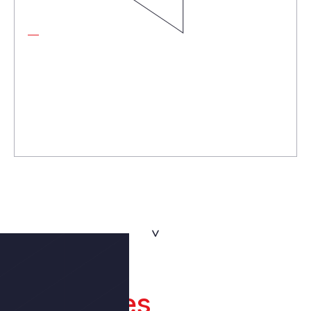
Organisation à but non lucratif en difficulté
Pour restructurer leur dette, renégocier leurs
obligations financières et mettre en place un plan de
remboursement adapté à leur capacité financière,
tout en continuant à servir leur mission sociale.
Les
avantages