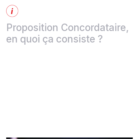
Proposition Concordataire,
en quoi ça consiste ?
Une proposition commerciale est une démarche juridique
prévue par la Loi sur la faillite et l'insolvabilité. Gérée par
un syndic autorisé, elle présente une offre aux créanciers
pour négocier les modalités de remboursement de la
dette. Cette alternative à la faillite permet à l'entreprise
insolvable de se libérer de ses dettes tout en continuant
ses activités. Les créanciers bénéficient d'un montant
plus élevé par rapport à une déclaration de faillite,
assurant ainsi l'intérêt de toutes les parties impliquées.
Conseils gratuits