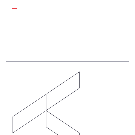
Petite entreprise en difficulté financière
Pour créer un plan de remboursement réaliste avec
ses créanciers, réduisant ainsi la dette et étalant les
paiements pour éviter la faillite et stabiliser leur
situation financière.