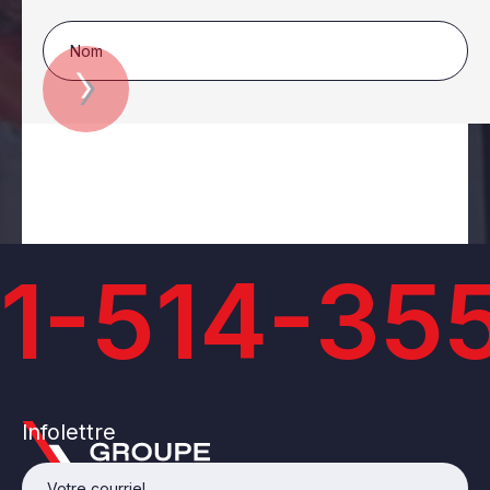
1-514-35
Infolettre