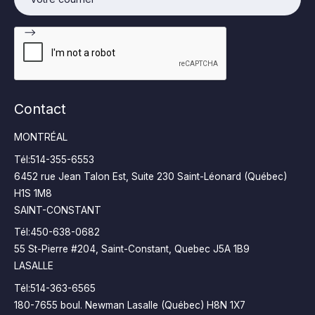
Contact
MONTRÉAL
Tél:
514-355-6553
6452 rue Jean Talon Est, Suite 230 Saint-Léonard (Québec)
H1S 1M8
SAINT-CONSTANT
Tél:
450-638-0682
55 St-Pierre #204, Saint­-Constant, Quebec J5A 1B9
LASALLE
Tél:
514-363-6565
180-7655 boul. Newman Lasalle (Québec) H8N 1X7